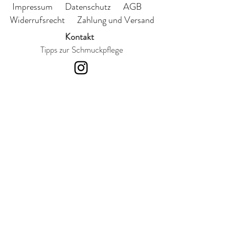
12mm
Impressum
Datenschutz
AGB
Widerrufsrecht
Zahlung und Versand
Kontakt
Tipps zur Schmuckpflege
Abonnieren Sie meinen
Newsletter
Ich habe die
Datenschutzerklärung zur
Kenntnis genommen.
Einreichen