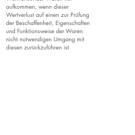
aufkommen, wenn dieser
Wertverlust auf einen zur Prüfung
der Beschaffenheit, Eigenschaften
und Funktionsweise der Waren
nicht notwendigen Umgang mit
diesen zurückzuführen ist
Muster-Widerrufsformular
(Wenn Sie den Vertrag
widerrufen wollen, dann füllen
Sie bitte dieses Formular aus und
senden Sie es zurück.)
- An Stephanie Kieslinger,
Sindelsdorferstr.60g, 82377
Penzberg, E-Mail: