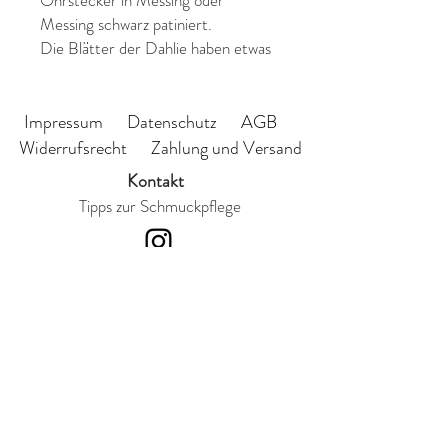
Ohrstecker in Messing oder
Messing schwarz patiniert.
Die Blätter der Dahlie haben etwas
von einer Feder, eine sehr lebendige
Form.
Blatt: Länge ca. 35mm, Breite ca.
Impressum
Datenschutz
AGB
18mm,
Widerrufsrecht
Zahlung und Versand
Kontakt
Tipps zur Schmuckpflege
Abonnieren Sie meinen
Newsletter