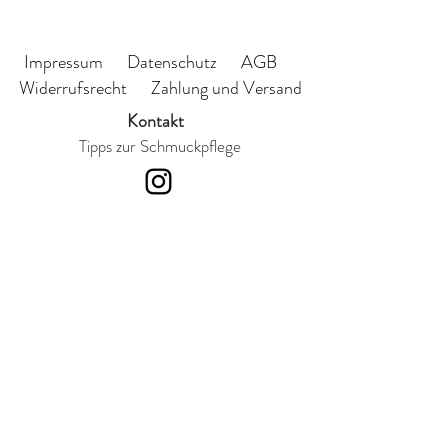
Größe: kleiner Kreis Durchmesser
ca. 14mm
großer Kreis ca. 19mm
Impressum
Datenschutz
AGB
Widerrufsrecht
Zahlung und Versand
Kontakt
Tipps zur Schmuckpflege
Abonnieren Sie meinen
Newsletter
Ich habe die
Datenschutzerklärung zur
Kenntnis genommen.