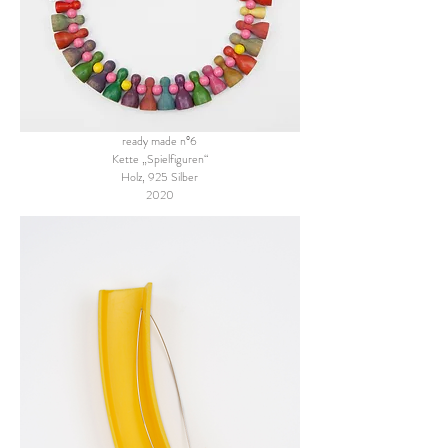
ready made n°6
Kette „Spielfiguren“
Holz, 925 Silber
2020