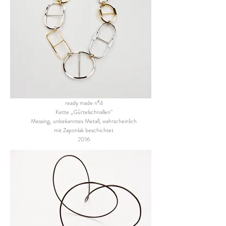
ready made n°4
Kette „Gürtelschnallen“
Messing, unbekanntes Metall, wahrscheinlich
mit Zaponlak beschichtet
2016