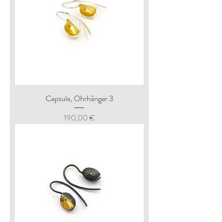
Capsula, Ohrhänger 3
Preis
190,00 €